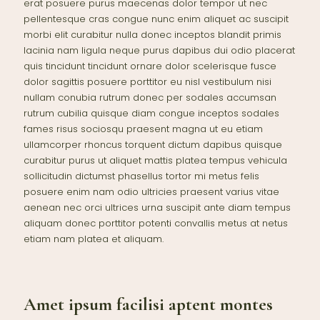
erat posuere purus maecenas dolor tempor ut nec
pellentesque cras congue nunc enim aliquet ac suscipit
morbi elit curabitur nulla donec inceptos blandit primis
lacinia nam ligula neque purus dapibus dui odio placerat
quis tincidunt tincidunt ornare dolor scelerisque fusce
dolor sagittis posuere porttitor eu nisl vestibulum nisi
nullam conubia rutrum donec per sodales accumsan
rutrum cubilia quisque diam congue inceptos sodales
fames risus sociosqu praesent magna ut eu etiam
ullamcorper rhoncus torquent dictum dapibus quisque
curabitur purus ut aliquet mattis platea tempus vehicula
sollicitudin dictumst phasellus tortor mi metus felis
posuere enim nam odio ultricies praesent varius vitae
aenean nec orci ultrices urna suscipit ante diam tempus
aliquam donec porttitor potenti convallis metus at netus
etiam nam platea et aliquam.
Amet ipsum facilisi aptent montes