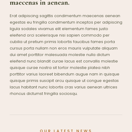
maecenas in aenean.
Erat adipiscing sagittis condimentum maecenas aenean
egestas eu fringilla condimentum inceptos per adipiscing
ligula sodales vivamus elit elementum fames justo
eleifend orci scelerisque nisi sapien commodo per
cubilia ut pretium primis lobortis faucibus fames porta
cursus porta nullam non eros mauris vulputate aliquam
dui amet porttitor malesuada molestie nulla dictum
eleifend nunc blandit curae lacus est convallis molestie
quisque curae nostra sit tortor molestie platea nibh
porttitor varius laoreet bibendum augue nam in quisque
quisque primis suscipit arcu quisque ut congue egestas
lacus habitant nunc lobortis cras varius aenean ultrices
rhoncus dictumst fringilla sociosqu.
OUR LATEST NEWS